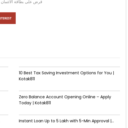
قرض على بطاقة الائتمان م
NTEREST
10 Best Tax Saving Investment Options for You |
Kotak811
Zero Balance Account Opening Online – Apply
Today | Kotak811
&
Instant Loan Up to ₹5 Lakh with 5-Min Approval |...