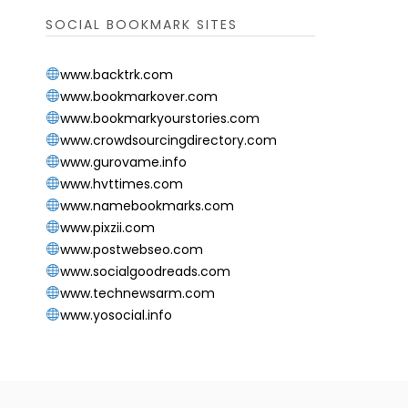
SOCIAL BOOKMARK SITES
www.backtrk.com
www.bookmarkover.com
www.bookmarkyourstories.com
www.crowdsourcingdirectory.com
www.gurovame.info
www.hvttimes.com
www.namebookmarks.com
www.pixzii.com
www.postwebseo.com
www.socialgoodreads.com
www.technewsarm.com
www.yosocial.info